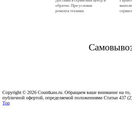
Доставка в сервисный центр и
Гаранти
обратно. При условии
выполн
ремонта техники.
сервисе
Cамовывоз 
Copyright © 2026 Сountkass.ru. Обращаем ваше внимание на то
публичной офертой, определяемой положениями Статьи 437 (2)
Top