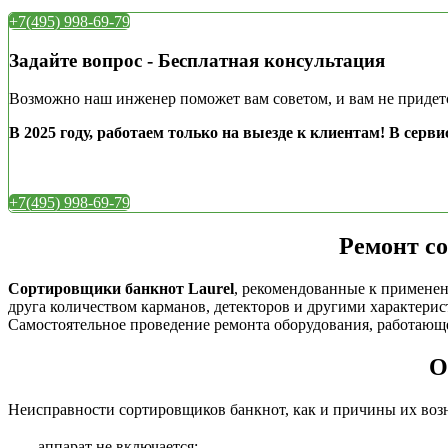
+7(495) 998-69-79
Задайте вопрос - Бесплатная консультация
Возможно наш инженер поможет вам советом, и вам не придетс
В 2025 году, работаем только на выезде к клиентам!
В серви
+7(495) 998-69-79
Ремонт с
Сортировщики банкнот Laurel
, рекомендованные к примене
друга количеством карманов, детекторов и другими характерис
Самостоятельное проведение ремонта оборудования, работающе
О
Неисправности сортировщиков банкнот, как и причины их воз
аппарат не включается;