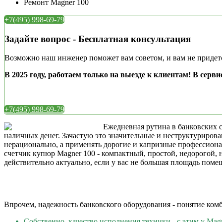
Ремонт Magner 100
+7(495) 998-69-79
Задайте вопрос - Бесплатная консультация
Возможно наш инженер поможет вам советом, и вам не придетс
В 2025 году, работаем только на выезде к клиентам!
В серви
+7(495) 998-69-79
Ежедневная рутина в банковских с
наличных денег. Зачастую это значительные и неструктурирова
нерационально, а применять дорогие и капризные профессион
счетчик купюр Magner 100 - компактный, простой, недорогой, н
действительно актуально, если у вас не большая площадь поме
Впрочем, надежность банковского оборудования - понятие комб
Собственно, качество исполнения техники - с этим у Ma