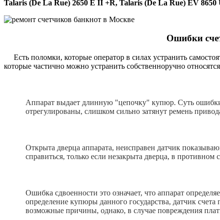
Talaris (De La Rue) 2650 E II +R, Talaris (De La Rue) EV 865
Ошибки счет
Есть поломки, которые оператор в силах устранить самостоят
которые частично можно устранить собственноручно относятся
Аппарат выдает длинную "цепочку" купюр. Суть ошибки
отрегулированы, слишком сильно затянут ремень привод
Открыта дверца аппарата, неисправен датчик показываю
справиться, только если незакрыта дверца, в противном с
Ошибка сдвоенности это означает, что аппарат определя
определение купюры данного государства, датчик счета
возможные причины, однако, в случае повреждения плат