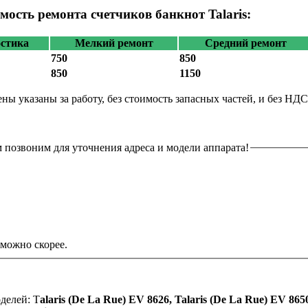
мость ремонта счетчиков банкнот Talaris:
стика
Мелкий ремонт
Средний ремонт
750
850
850
1150
ены указаны за работу, без стоимость запасных частей, и без НД
 позвоним для уточнения адреса и модели аппарата!
можно скорее.
делей: T
alaris (De La Rue) EV 8626, Talaris (De La Rue) EV 86