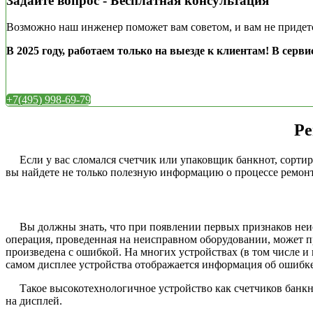
Задайте вопрос - Бесплатная консультация
Возможно наш инженер поможет вам советом, и вам не придетс
В 2025 году, работаем только на выезде к клиентам!
В серви
+7(495) 998-69-79
Ре
Если у вас сломался счетчик или упаковщик банкнот, сортиро
вы найдете не только полезную информацию о процессе ремонта
Вы должны знать, что при появлении первых признаков неисп
операция, проведенная на неисправном оборудовании, может пр
произведена с ошибкой. На многих устройствах (в том числе и н
самом дисплее устройства отображается информация об ошибке
Такое высокотехнологичное устройство как счетчиков банкно
на дисплей.