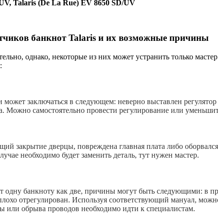
0 UV, Talaris (De La Rue) EV 8650 SD/UV
чиков банкнот Talaris и их возможные причины
ельно, однако, некоторые из них может устранить только масте
:
 может заключаться в следующем: неверно выставлен регулято
а. Можно самостоятельно провести регулирование или уменьшит
щий закрытие дверцы, повреждена главная плата либо оборвалс
лучае необходимо будет заменить деталь, тут нужен мастер.
ет одну банкноту как две, причины могут быть следующими: в п
 плохо отрегулирован. Используя соответствующий мануал, можн
ы или обрыва проводов необходимо идти к специалистам.