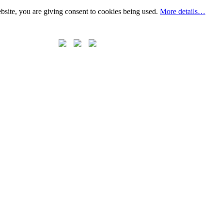
bsite, you are giving consent to cookies being used.
More details…
+7 (495)
998-69-79
_______________