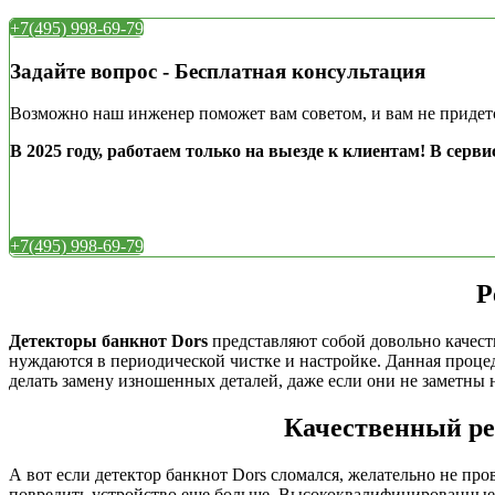
+7(495) 998-69-79
Задайте вопрос - Бесплатная консультация
Возможно наш инженер поможет вам советом, и вам не придетс
В 2025 году, работаем только на выезде к клиентам!
В серви
+7(495) 998-69-79
Р
Детекторы банкнот Dors
представляют собой довольно качеств
нуждаются в периодической чистке и настройке. Данная проце
делать замену изношенных деталей, даже если они не заметны 
Качественный рем
А вот если детектор банкнот Dors сломался, желательно не про
повредить устройство еще больше. Высококвалифицированные 