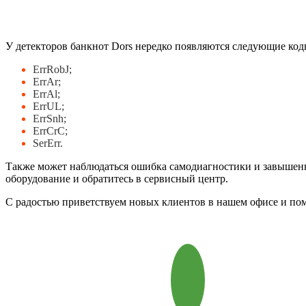
У детекторов банкнот Dors нередко появляются следующие код
ErrRobJ;
ErrAr;
ErrAl;
ErrUL;
ErrSnh;
ErrCrC;
SerErr.
Также может наблюдаться ошибка самодиагностики и завышенн
оборудование и обратитесь в сервисный центр.
С радостью приветствуем новых клиентов в нашем офисе и пом