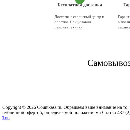
Бесплатная доставка
Га
Доставка в сервисный центр и
Гаранти
обратно. При условии
выполн
ремонта техники.
сервисе
Cамовывоз 
Copyright © 2026 Сountkass.ru. Обращаем ваше внимание на то
публичной офертой, определяемой положениями Статьи 437 (2)
Top