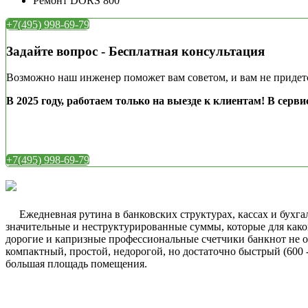
Ремонт DORS 800
+7(495) 998-69-79
Задайте вопрос - Бесплатная консультация
Возможно наш инженер поможет вам советом, и вам не придетс
В 2025 году, работаем только на выезде к клиентам!
В серви
+7(495) 998-69-79
Ежедневная рутина в банковских структурах, кассах и бухгал
значительные и неструктурированные суммы, которые для како
дорогие и капризные профессиональные счетчики банкнот не 
компактный, простой, недорогой, но достаточно быстрый (600 -
большая площадь помещения.