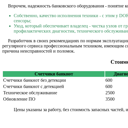
Впрочем, надежность банковского оборудования - понятие ко
Собственно, качество исполнения техники - с этим у DO
сенсоры;
Уход, который обеспечивает владелец - чистка узлов от 
профилактических диагностик, технического обслуживан
Разработчик в своих рекомендациях по нормам эксплуатации 
регулярного сервиса профессиональным техником, имеющим со
причина неисправностей и поломок.
Стоимо
Счетчики банкнот
Диагн
Счетчики банкнот без детекции
600
Счетчики банкнот с детекцией
600
Техническое обслуживание
2500
Обновление ПО
3500
Цены указаны за работу, без стоимость запасных частей, 